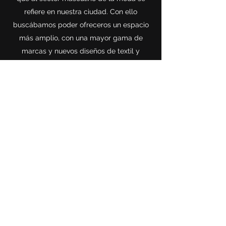
refiere en nuestra ciudad. Con ello
buscábamos poder ofreceros un espacio
más amplio, con una mayor gama de
marcas y nuevos diseños de textil y
complementos con las últimas tendencias
para todas las ocasiones, tanto si eres
novio, padrino, invitado o deseas vestir con
la última moda urbana.
En V´MAN buscamos que te sientas
especial, elegante, cómodo y tú mismo
con tu look, sea en una ocasión importante
o en el día a día.
Calle Rualasal, 22, 39001 Santander,
Cantabria, Spain